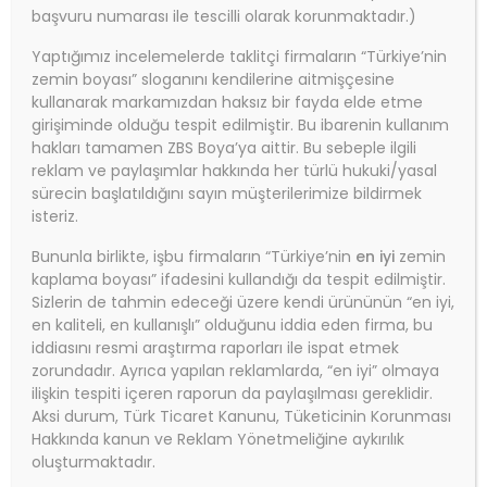
başvuru numarası ile tescilli olarak korunmaktadır.)
Yaptığımız incelemelerde taklitçi firmaların “Türkiye’nin
zemin boyası” sloganını kendilerine aitmişçesine
kullanarak markamızdan haksız bir fayda elde etme
girişiminde olduğu tespit edilmiştir. Bu ibarenin kullanım
hakları tamamen ZBS Boya’ya aittir. Bu sebeple ilgili
reklam ve paylaşımlar hakkında her türlü hukuki/yasal
sürecin başlatıldığını sayın müşterilerimize bildirmek
isteriz.
Bununla birlikte, işbu firmaların “Türkiye’nin
en iyi
zemin
kaplama boyası” ifadesini kullandığı da tespit edilmiştir.
Sizlerin de tahmin edeceği üzere kendi ürününün “en iyi,
en kaliteli, en kullanışlı” olduğunu iddia eden firma, bu
iddiasını resmi araştırma raporları ile ispat etmek
zorundadır. Ayrıca yapılan reklamlarda, “en iyi” olmaya
ilişkin tespiti içeren raporun da paylaşılması gereklidir.
Aksi durum, Türk Ticaret Kanunu, Tüketicinin Korunması
Hakkında kanun ve Reklam Yönetmeliğine aykırılık
oluşturmaktadır.