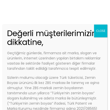
Telefon:
0850 840 0 927
Email:
info@zbs.com.tr
Kep Adres: zbs@hs01.kep.tr - zbsboyakimya@hs01.kep.tr
ZBS MARKET
Değerli müşterilerimizin
CLOSE
dikkatine,
Geçtiğimiz günlerde, firmamıza ait marka, slogan ve
Anasayfa
ürünlerin, internet üzerinden yapılan birtakım reklamlar
ZBS GUARD VERNİK (Parlak beton
vasıtası ile sektörde faaliyet gösteren diğer firmalar
tarafından taklit edildiği tarafımızca tespit edilmiştir.
koruyucu, geç kirlenip-kolay
temizlenme sağlar)
Sizlerin malumu olacağı üzere Türk tüketicisi, Zemin
Boyası ürününü ilk kez ZBS markası ile tanımış ve aşina
ZBS GUARD VERNİK (Parlak
olmuştur. Yine ZBS markalı zemin boyalarının
tanıtımında uzun yıllarca “Türkiye’nin zemin boyası”
Beton Koruyucu, Geç Kirlenip-
sloganı kullanılmış ve adeta marka ile bütünleşmiştir.
(“Türkiye’nin zemin boyası” ifadesi, Türk Patent ve
Kolay Temizlenme Sağlar)
Marka Kurumu nezdinde firmamız adına 2021/085651