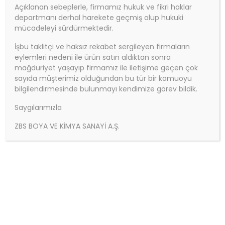
Açıklanan sebeplerle, firmamız hukuk ve fikri haklar
departmanı derhal harekete geçmiş olup hukuki
mücadeleyi sürdürmektedir.
İşbu taklitçi ve haksız rekabet sergileyen firmaların
eylemleri nedeni ile ürün satın aldıktan sonra
mağduriyet yaşayıp firmamız ile iletişime geçen çok
sayıda müşterimiz olduğundan bu tür bir kamuoyu
bilgilendirmesinde bulunmayı kendimize görev bildik.
Saygılarımızla
Ürün Adı: ZBS GUARD VERNİK
ZBS BOYA VE KİMYA SANAYİ A.Ş.
Parlak beton koruyucu. Geç kirlenip-kolay
temizlenme sağlar.
Ürün Kodu:
ZBS GUARD VERNİK