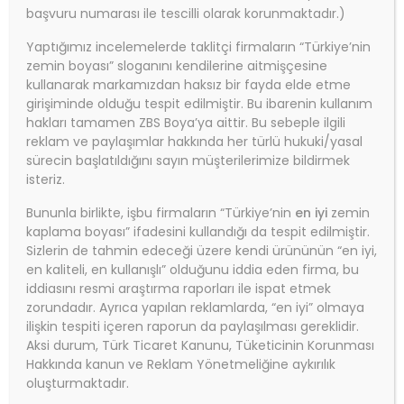
başvuru numarası ile tescilli olarak korunmaktadır.)
Yaptığımız incelemelerde taklitçi firmaların “Türkiye’nin
zemin boyası” sloganını kendilerine aitmişçesine
kullanarak markamızdan haksız bir fayda elde etme
girişiminde olduğu tespit edilmiştir. Bu ibarenin kullanım
hakları tamamen ZBS Boya’ya aittir. Bu sebeple ilgili
reklam ve paylaşımlar hakkında her türlü hukuki/yasal
sürecin başlatıldığını sayın müşterilerimize bildirmek
isteriz.
Bununla birlikte, işbu firmaların “Türkiye’nin
en iyi
zemin
kaplama boyası” ifadesini kullandığı da tespit edilmiştir.
Sizlerin de tahmin edeceği üzere kendi ürününün “en iyi,
en kaliteli, en kullanışlı” olduğunu iddia eden firma, bu
iddiasını resmi araştırma raporları ile ispat etmek
zorundadır. Ayrıca yapılan reklamlarda, “en iyi” olmaya
ilişkin tespiti içeren raporun da paylaşılması gereklidir.
Aksi durum, Türk Ticaret Kanunu, Tüketicinin Korunması
Hakkında kanun ve Reklam Yönetmeliğine aykırılık
oluşturmaktadır.