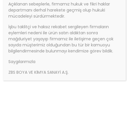
Açıklanan sebeplerle, firmamız hukuk ve fikri haklar
departmanı derhal harekete geçmiş olup hukuki
mücadeleyi sürdürmektedir.
İşbu taklitçi ve haksız rekabet sergileyen firmaların
eylemleri nedeni ile ürün satın aldıktan sonra
mağduriyet yaşayıp firmamız ile iletişime geçen çok
sayıda müşterimiz olduğundan bu tür bir kamuoyu
bilgilendirmesinde bulunmayı kendimize görev bildik.
Saygılarımızla
ZBS BOYA - Eğitime destek, geleceğe
ZBS BOYA VE KİMYA SANAYİ A.Ş.
miras | Karabük Bahçelievler İlkokulu