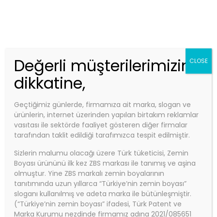
Telefon:
0850 840 0 927
Email:
info@zbs.com.tr
Kep Adres: zbs@hs01.kep.tr - zbsboyakimya@hs01.kep.tr
ZBS MARKET
Değerli müşterilerimizin
CLOSE
dikkatine,
Geçtiğimiz günlerde, firmamıza ait marka, slogan ve
Anasayfa
ürünlerin, internet üzerinden yapılan birtakım reklamlar
Sosyal Sorumluluk Projelerimiz
vasıtası ile sektörde faaliyet gösteren diğer firmalar
tarafından taklit edildiği tarafımızca tespit edilmiştir.
Sosyal Sorumluluk
Sizlerin malumu olacağı üzere Türk tüketicisi, Zemin
Projelerimiz
Boyası ürününü ilk kez ZBS markası ile tanımış ve aşina
olmuştur. Yine ZBS markalı zemin boyalarının
tanıtımında uzun yıllarca “Türkiye’nin zemin boyası”
sloganı kullanılmış ve adeta marka ile bütünleşmiştir.
(“Türkiye’nin zemin boyası” ifadesi, Türk Patent ve
Marka Kurumu nezdinde firmamız adına 2021/085651