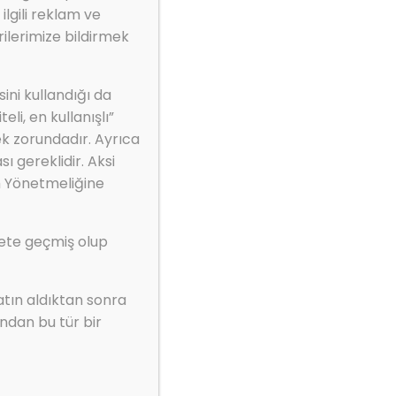
ilgili reklam ve
ilerimize bildirmek
ini kullandığı da
li, en kullanışlı”
ek zorundadır. Ayrıca
ı gereklidir. Aksi
 kimyasallara
m Yönetmeliğine
kete geçmiş olup
atın aldıktan sonra
ndan bu tür bir