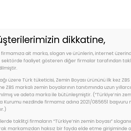
zbs.com.tr
Kep Adres: zbs@hs01.kep.tr - zbsboyakimya@hs0
Renk Kartelası
Ürünler
Hizmetlerimiz
şterilerimizin dikkatine,
 firmamıza ait marka, slogan ve ürünlerin, internet üzerin
e sektörde faaliyet gösteren diğer firmalar tarafından takli
ilmiştir.
M (Ağır yük. Yoğun UV. ve yoğun kimyasal dayanı
ğı üzere Türk tüketicisi, Zemin Boyası ürününü ilk kez ZBS
ANYUM (Ağır Yük. Yoğ
ine ZBS markalı zemin boyalarının tanıtımında uzun yıllarc
nılmış ve adeta marka ile bütünleşmiştir. (“Türkiye’nin zem
ı Maksimize Edilmiş 
a Kurumu nezdinde firmamız adına 2021/085651 başvuru num
r.)
rde taklitçi firmaların “Türkiye’nin zemin boyası” sloganı
rak markamızdan haksız bir fayda elde etme girişiminde o