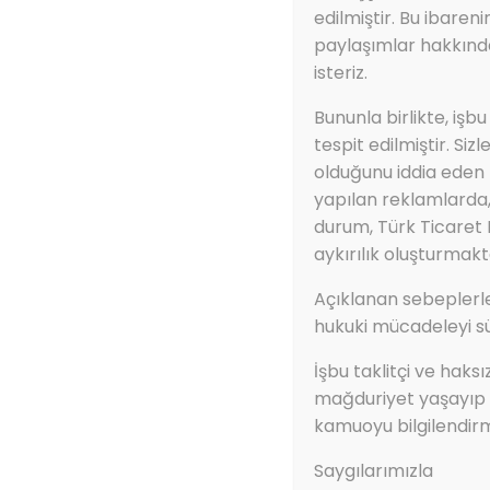
edilmiştir. Bu ibaren
paylaşımlar hakkında
isteriz.
Bununla birlikte, işbu
tespit edilmiştir. Siz
olduğunu iddia eden f
yapılan reklamlarda, 
durum, Türk Ticaret
aykırılık oluşturmakt
Açıklanan sebeplerle
hukuki mücadeleyi s
İşbu taklitçi ve haks
mağduriyet yaşayıp f
kamuoyu bilgilendir
Saygılarımızla