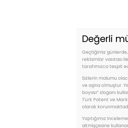
Telefon:
0850 840 0 927
Email:
info@
Anasayfa
Değerli mü
Geçtiğimiz günlerde,
reklamlar vasıtası il
tarafımızca tespit ed
Anasayfa
ZBS 2K HİDRO TİTANYU
Sizlerin malumu olaca
ZBS 2K HİDRO TİT
ve aşina olmuştur. Y
boyası” sloganı kulla
Kimyasal Dayanım
Türk Patent ve Mark
olarak korunmaktadı
Yaptığımız incelemele
aitmişçesine kullana