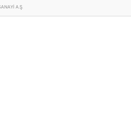
ANAYİ A.Ş.
Ücretsiz Kargo ile Satın A