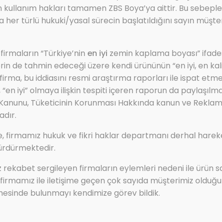
in kullanım hakları tamamen ZBS Boya’ya aittir. Bu sebeple 
 her türlü hukuki/yasal sürecin başlatıldığını sayın müşter
 firmaların “Türkiye’nin
en iyi
zemin kaplama boyası” ifades
lerin de tahmin edeceği üzere kendi ürününün “en iyi, en kalite
irma, bu iddiasını resmi araştırma raporları ile ispat etm
Ürün Adı:
“en iyi” olmaya ilişkin tespiti içeren raporun da paylaşılmas
ZBS 2K HİDRO TİTANYUM ( Ağır trafik ve
 Kanunu, Tüketicinin Korunması Hakkında kanun ve Rekla
dayanıklı su izolasyonu)
adır.
, firmamız hukuk ve fikri haklar departmanı derhal hare
Ürün Kodu:
ürdürmektedir.
ZBS 2K HİDRO TİTANYUM
ız rekabet sergileyen firmaların eylemleri nedeni ile ürün s
irmamız ile iletişime geçen çok sayıda müşterimiz olduğu
mesinde bulunmayı kendimize görev bildik.
Ürün Kategorisi:
ZBS SU İZOLASYON ÜRÜN GRUBU