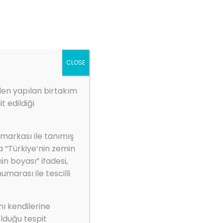
ZBS MARKET
1.kep.tr
Galeri
Kurumsal
İletişim
CLOSE
den yapılan birtakım
t edildiği
mı maksimize edilmiş su izolasyonu
 markası ile tanımış
un UV. Ve Yoğun
a “Türkiye’nin zemin
in boyası” ifadesi,
Su Izolasyonu
arası ile tescilli
nı kendilerine
lduğu tespit