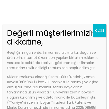
Telefon:
0850 840 0 927
Email:
info@zbs.com.tr
Kep Adres: zbs@hs01.kep.tr - zbsboyakimya@hs01.kep.tr
ZBS MARKET
Değerli müşterilerimizin
CLOSE
dikkatine,
Geçtiğimiz günlerde, firmamıza ait marka, slogan ve
Anasayfa
ürünlerin, internet üzerinden yapılan birtakım reklamlar
ZBS SOLVENTSİZ EPOKSİ ARA KAT BOYA
vasıtası ile sektörde faaliyet gösteren diğer firmalar
tarafından taklit edildiği tarafımızca tespit edilmiştir.
(16+4) 20kg/tkm
ZBS SOLVENTSİZ EPOKSİ ARA
Sizlerin malumu olacağı üzere Türk tüketicisi, Zemin
Boyası ürününü ilk kez ZBS markası ile tanımış ve aşina
KAT BOYA (16+4) 20kg/tkm
olmuştur. Yine ZBS markalı zemin boyalarının
tanıtımında uzun yıllarca “Türkiye’nin zemin boyası”
sloganı kullanılmış ve adeta marka ile bütünleşmiştir.
(“Türkiye’nin zemin boyası” ifadesi, Türk Patent ve
Marka Kurumu nezdinde firmamız adına 2021/085651