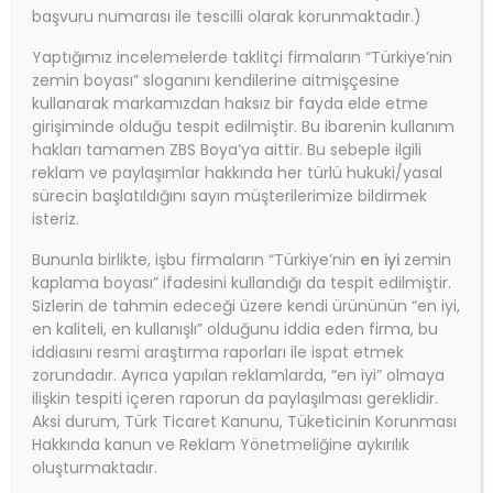
başvuru numarası ile tescilli olarak korunmaktadır.)
Yaptığımız incelemelerde taklitçi firmaların “Türkiye’nin
zemin boyası” sloganını kendilerine aitmişçesine
kullanarak markamızdan haksız bir fayda elde etme
girişiminde olduğu tespit edilmiştir. Bu ibarenin kullanım
hakları tamamen ZBS Boya’ya aittir. Bu sebeple ilgili
reklam ve paylaşımlar hakkında her türlü hukuki/yasal
sürecin başlatıldığını sayın müşterilerimize bildirmek
isteriz.
Bununla birlikte, işbu firmaların “Türkiye’nin
en iyi
zemin
kaplama boyası” ifadesini kullandığı da tespit edilmiştir.
Sizlerin de tahmin edeceği üzere kendi ürününün “en iyi,
en kaliteli, en kullanışlı” olduğunu iddia eden firma, bu
iddiasını resmi araştırma raporları ile ispat etmek
zorundadır. Ayrıca yapılan reklamlarda, “en iyi” olmaya
ilişkin tespiti içeren raporun da paylaşılması gereklidir.
Aksi durum, Türk Ticaret Kanunu, Tüketicinin Korunması
Hakkında kanun ve Reklam Yönetmeliğine aykırılık
oluşturmaktadır.