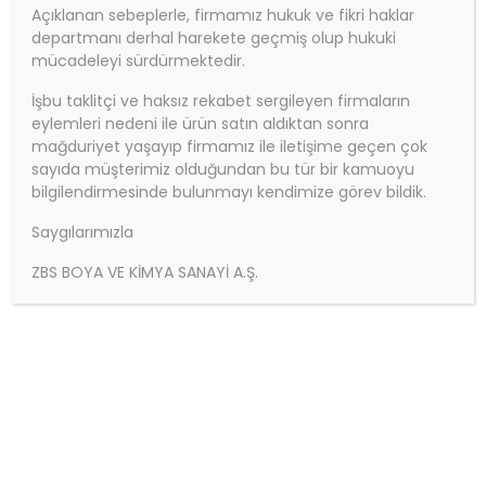
Açıklanan sebeplerle, firmamız hukuk ve fikri haklar
departmanı derhal harekete geçmiş olup hukuki
mücadeleyi sürdürmektedir.
İşbu taklitçi ve haksız rekabet sergileyen firmaların
eylemleri nedeni ile ürün satın aldıktan sonra
Ürün Adı:
mağduriyet yaşayıp firmamız ile iletişime geçen çok
ZBS SOLVENTSİZ EPOKSİ ARAKAT BOYA
sayıda müşterimiz olduğundan bu tür bir kamuoyu
bilgilendirmesinde bulunmayı kendimize görev bildik.
Saygılarımızla
ZBS BOYA VE KİMYA SANAYİ A.Ş.
Ürün Kodu:
ZBS SOLVENTSİZ EPOKSİ ARAKAT BOYA
Ürün Kategorisi:
ZBS EPOKSİ VE SANAYİ BOYALARI