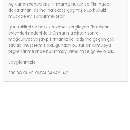
Açıklanan sebeplerle, firmamız hukuk ve fikri haklar
departmanı derhal harekete geçmiş olup hukuki
mücadeleyi sürdürmektedir.
İşbu taklitçi ve haksız rekabet sergileyen firmaların
eylemleri nedeni ile ürün satın aldıktan sonra
Ürün Adı:ZBS ZEMİN KAYDIRMAZ BOYASI
mağduriyet yaşayıp firmamız ile iletişime geçen çok
Yaya ve araç kaymazlığı sağlayan boya
sayıda müşterimiz olduğundan bu tür bir kamuoyu
bilgilendirmesinde bulunmayı kendimize görev bildik.
Saygılarımızla
Ürün Kodu:
ZBS BOYA VE KİMYA SANAYİ A.Ş.
ZBS ZEMİN KAYDIRMAZ BOYASI
Ürün Kategorisi:
ZBS Yol ve Zemin Kaplama Boyaları