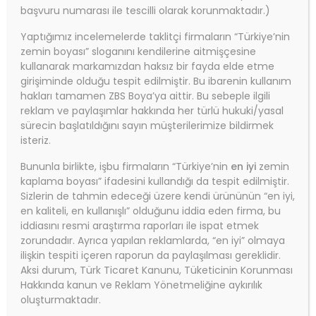
başvuru numarası ile tescilli olarak korunmaktadır.)
Yaptığımız incelemelerde taklitçi firmaların “Türkiye’nin
zemin boyası” sloganını kendilerine aitmişçesine
kullanarak markamızdan haksız bir fayda elde etme
girişiminde olduğu tespit edilmiştir. Bu ibarenin kullanım
hakları tamamen ZBS Boya’ya aittir. Bu sebeple ilgili
reklam ve paylaşımlar hakkında her türlü hukuki/yasal
sürecin başlatıldığını sayın müşterilerimize bildirmek
isteriz.
Bununla birlikte, işbu firmaların “Türkiye’nin
en iyi
zemin
kaplama boyası” ifadesini kullandığı da tespit edilmiştir.
Sizlerin de tahmin edeceği üzere kendi ürününün “en iyi,
en kaliteli, en kullanışlı” olduğunu iddia eden firma, bu
iddiasını resmi araştırma raporları ile ispat etmek
zorundadır. Ayrıca yapılan reklamlarda, “en iyi” olmaya
ilişkin tespiti içeren raporun da paylaşılması gereklidir.
Aksi durum, Türk Ticaret Kanunu, Tüketicinin Korunması
Hakkında kanun ve Reklam Yönetmeliğine aykırılık
oluşturmaktadır.