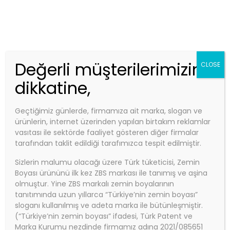
Telefon:
0850 840 0 927
Email:
info@zbs.com.tr
Kep Adres: zbs@hs01.kep.tr - zbsboyakimya@hs01.kep.tr
ZBS MARKET
Değerli müşterilerimizin
CLOSE
dikkatine,
Geçtiğimiz günlerde, firmamıza ait marka, slogan ve
Anasayfa
ürünlerin, internet üzerinden yapılan birtakım reklamlar
ZBS ZEMİN KAYDIRMAZ BOYASI (Yaya
vasıtası ile sektörde faaliyet gösteren diğer firmalar
tarafından taklit edildiği tarafımızca tespit edilmiştir.
ve araç kaymazlık sağlayıcı boya)
ZBS ZEMİN KAYDIRMAZ BOYASI
Sizlerin malumu olacağı üzere Türk tüketicisi, Zemin
Boyası ürününü ilk kez ZBS markası ile tanımış ve aşina
(Yaya Ve Araç Kaymazlık
olmuştur. Yine ZBS markalı zemin boyalarının
tanıtımında uzun yıllarca “Türkiye’nin zemin boyası”
sloganı kullanılmış ve adeta marka ile bütünleşmiştir.
Sağlayıcı Boya)
(“Türkiye’nin zemin boyası” ifadesi, Türk Patent ve
Marka Kurumu nezdinde firmamız adına 2021/085651